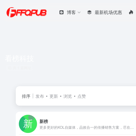
博客
最新机场优惠
看榜科技
共 1 篇网址
排序
发布
更新
浏览
点赞
新榜
更多更好的KOL自媒体，品效合一的传播销售方案，尽在新榜：微信微博广告营销、新榜有赚平台、电商导购、数据咨询……