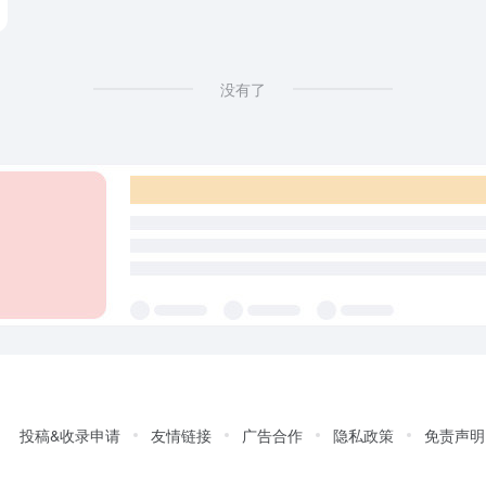
没有了
投稿&收录申请
友情链接
广告合作
隐私政策
免责声明