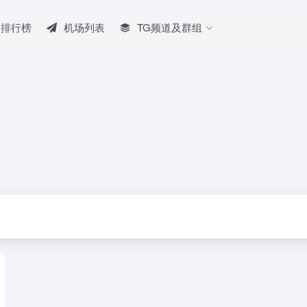
排行榜
机场列表
TG频道及群组