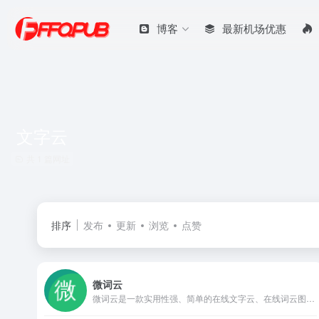
博客
最新机场优惠
文字云
共 1 篇网址
排序
发布
更新
浏览
点赞
微词云
微词云是一款实用性强、简单的在线文字云、在线词云图生成器，相对于其他产品，我们的产品功能更加强大，不仅支持在线分词，还支持词频统计、词频分析。无论您是设计、运营、学生老师、数据分析师，都可以简单的做出令人眼前一亮的文字云设计。