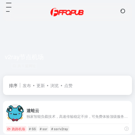
v2ray节点机场
共 1 篇网址
排序
发布
更新
浏览
点赞
速蛙云
独家智能负载技术，高速传输稳定不掉，可免费体验顶级服务，超快速度，无视晚高峰，4K秒开
跑路机场
# SS
# ssr
# ssr/v2ray