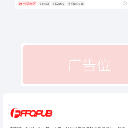
代码专区
# css3
# jQuery
# jQuery ui