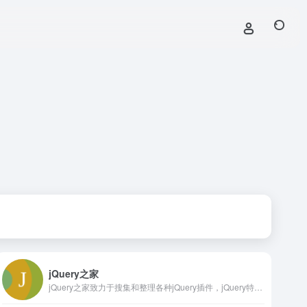
jQuery之家
jQuery之家致力于搜集和整理各种jQuery插件，jQuery特效，jquery ui，jQuery 教程，JS特效，网页特效，以及各种html5，css3动画和效果，为前端开发者提供最全面的网页开发素材。