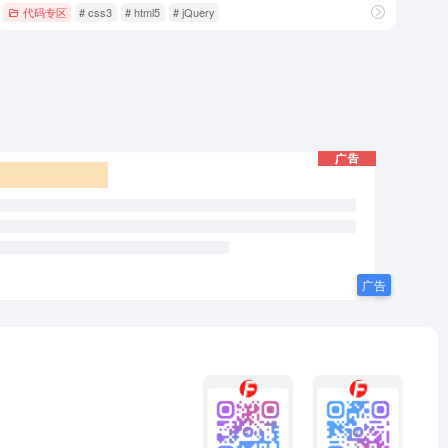
代码专区
# css3
# html5
# jQuery