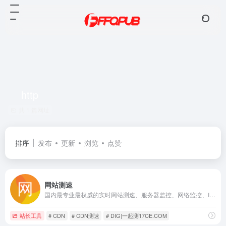
http
共 1 篇网址
排序
发布
更新
浏览
点赞
网站测速
国内最专业最权威的实时网站测速、服务器监控、网络监控、IDC质量评测、PING,DNS,HTTP,CDN测试网站速度监控，遍及国内各省和国外的监测点，包括电信、网通、联通、移动、长城宽带、教育网等线路，测试网站在全国各地和海外的打开速度，全面的报表功能、对比功能、地图展示、柱型图展示等专业测速网站
站长工具
# CDN
# CDN测速
# DIG|一起测17CE.COM