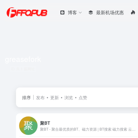
博客
最新机场优惠
greasefork
共 1 篇网址
排序
发布
更新
浏览
点赞
聚BT
聚BT - 聚合最优质的BT、磁力资源 | BT搜索 磁力搜索 云盘搜索 影视APP 在线影视 磁力影视 种子搜索