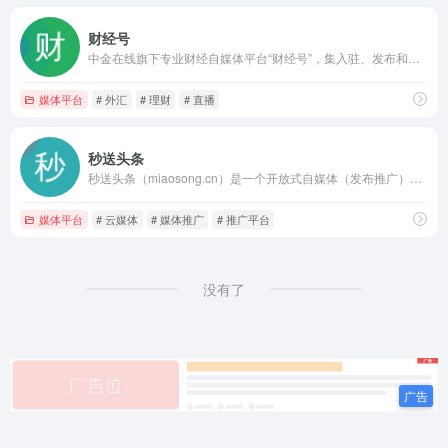
财经号
中金在线旗下专业财经自媒体平台“财经号”，集入驻、发布和分发于一体，汇聚众多专业、优秀的财经自媒体，拥有图文资讯、视频、在线图文直播等丰富内容，为广大投资者提供个性化、专业化的财经领域精选及独家原创。
媒体平台
# 外汇
# 理财
# 直播
秒送头条
秒送头条（miaosong.cn）是一个开放式自媒体（发布推广）应用平台，支持各类用户入住开通秒送号发布文章、小视频、百科、问答等内容使用。其媒体形式不限于官方类媒体、商业类媒体、新媒体、自媒体等。
媒体平台
# 云媒体
# 媒体推广
# 推广平台
没有了