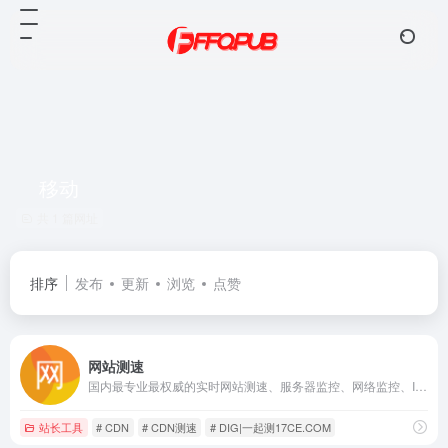
移动
共 1 篇网址
排序
发布
更新
浏览
点赞
网站测速
国内最专业最权威的实时网站测速、服务器监控、网络监控、IDC质量评测、PING,DNS,HTTP,CDN测试网站速度监控，遍及国内各省和国外的监测点，包括电信、网通、联通、移动、长城宽带、教育网等线路，测试网站在全国各地和海外的打开速度，全面的报表功能、对比功能、地图展示、柱型图展示等专业测速网站
站长工具
# CDN
# CDN测速
# DIG|一起测17CE.COM