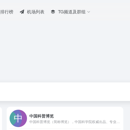
排行榜
机场列表
TG频道及群组
中国科普博览
中国科普博览（简称博览），中国科学院权威出品、专业打造的中科院科普云平台，提供高品质的科普教育与科学文化服务，共享人类科学，与科学同行。博览以科研为依托，汇聚百余所科研机构的高端科学资源，聚焦国内外前沿科技和科学突破；以专业为基础，云集千余位各科学领域的科学大家，洞察热点和生活中的科学真相；以创新为引领，讲述当代科技、教育与文化等领域创新的非凡思想和生命故事，传播有温度有态度的新科学观。