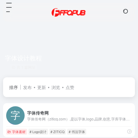
字体设计教程
共 1 篇网址
排序
发布
更新
浏览
点赞
字体传奇网
字体传奇网（ziticq.com）,是以字体,logo,品牌,创意,字库字体设计为主,他们为了设计不抛弃,不放弃,旨在共同提高大家的设计水平,为设计而坚持！
字体素材
# Logo设计
# ZITICQ
# 书法字体