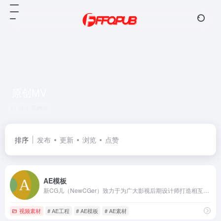
原创MV
共 1 篇网址
排序
发布
更新
浏览
点赞
AE模板
新CG儿（NewCGer）致力于为广大影视后期设计师打造相互交流、分享作品与经验的互动平台。新CG儿同时还提供了免费AE模板素材下载和国内外CG佳作供CG儿学习与参考。
视频素材
# AE工程
# AE模板
# AE素材